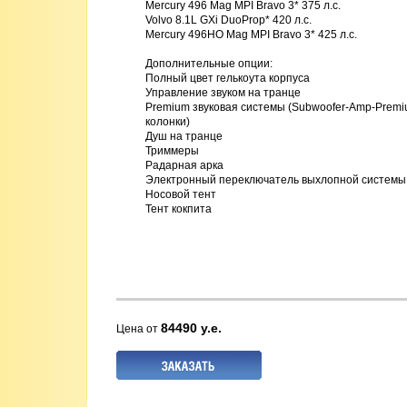
Mercury 496 Mag MPI Bravo 3* 375 л.с. 

Volvo 8.1L GXi DuoProp* 420 л.с. 

Mercury 496HO Mag MPI Bravo 3* 425 л.с. 

Дополнительные опции:

Полный цвет гелькоута корпуса

Управление звуком на транце 

Premium звуковая системы (Subwoofer-Amp-Premi
колонки)

Душ на транце

Триммеры

Радарная арка

Электронный переключатель выхлопной системы 
Носовой тент 

Тент кокпита 

84490 у.е.
Цена от