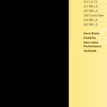
217 LS CC
217 BR LS
237 BR LS
240 Cross Over
242 BR LS
267 BR LS
Deck Boats
Fish&Ski
Interceptor
Performance
SeaHawk