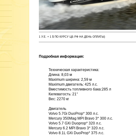
1 У.Е. = 1 $ ПО КУРСУ ЦБ РФ НА ДЕНЬ ОПЛАТЫ)
Подробная информация:
Техническая характеристика:

Длина: 8,03 м

Maximum ширина: 2,59 м 

Maximum двигатель: 425 л.с. 

Вместимость топливного бака:285 л 

Килеватость: 21° 

Вес: 2270 кг

Двигатель 

Volvo 5.7Gi DuoProp* 300 л.с. 

Mercury 350Mag MPI Bravo 3* 300 л.с. 

Volvo 5.7 GXi Duoprop* 320 л.с. 

Mercury 6.2 MPI Bravo 3* 320 л.с. 

Volvo 8.1L GXi DuoProp* 375 л.с. 
