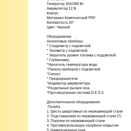
Генератор 30A/380 Вт 

Аккумулятор 12 В 

Корпус: 

Материал Композитный FRP 

Килеватость 20° 

Цвет: Черный 

Оборудование 

Аналоговые приборы: 

* Спидометр с подсветкой

* Тахометр с подсветкой

* Указатель уровня топлива с подсветкой

* Глубиномер

*Указатель температура воды

*Панель приборов с подсветкой

*Сигнал

* Предохранители

*Индикатор аккумулятора

*Раздельные рычаги газа

*Противоугонная система D.E.S.S. 

Дополнительное оборудование:

 Палуба

1. Шесть швартовных из нержавеющей стали

2. Подстаканники из нержавеющей стали (7)

3. Поручни из нержавеющей стали

4. Противоскользящее палубное покрытие

5. Навигационные огни
