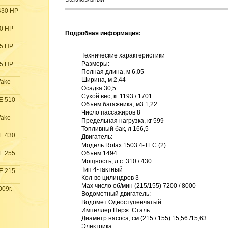
ЭКСКЛЮЗИВНЫЙ
430 HP
30 HP
Подробная информация:
55 HP
Технические характеристики

Размеры: 

15 HP
Полная длина, м 6,05 

Ширина, м 2,44 

Wake
Осадка 30,5 

Сухой вес, кг 1193 / 1701 

E 510
Объем багажника, м3 1,22 

Число пассажиров 8 

Wake
Предельная нагрузка, кг 599 

Топливный бак, л 166,5 

E 430
Двигатель: 

Модель Rotax 1503 4-TEC (2) 

E 255
Объём 1494 

Мощность, л.с. 310 / 430 

Тип 4-тактный 

E 215
Кол-во цилиндров 3 

Max число об/мин (215/155) 7200 / 8000 

009г.
Водометный двигатель: 

Водомет Одноступенчатый 

Импеллер Нерж. Сталь 

Диаметр насоса, см (215 / 155) 15,56 /15,63 

Электрика: 
