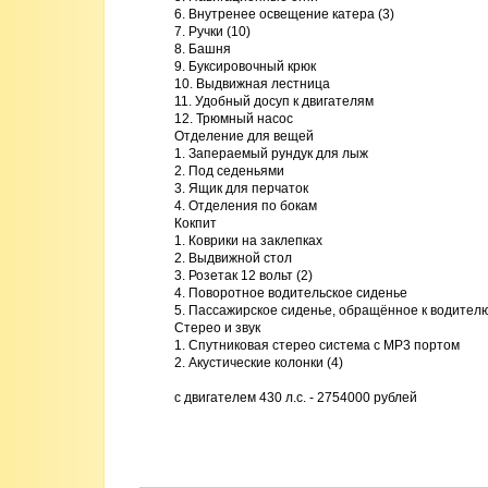
6. Внутренее освещение катера (3)

7. Ручки (10)

8. Башня

9. Буксировочный крюк

10. Выдвижная лестница

11. Удобный досуп к двигателям

12. Трюмный насос

Отделение для вещей

1. Запераемый рундук для лыж

2. Под седеньями

3. Ящик для перчаток

4. Отделения по бокам

Кокпит

1. Коврики на заклепках

2. Выдвижной стол

3. Розетак 12 вольт (2)

4. Поворотное водительское сиденье

5. Пассажирское сиденье, обращённое к водителю
Стерео и звук

1. Спутниковая стерео система с MP3 портом

2. Акустические колонки (4) 

с двигателем 430 л.с. - 2754000 рублей