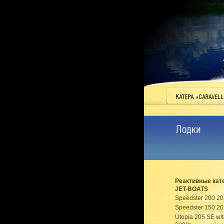
Реактивные кат
JET-BOATS
Speedster 200 20
Speedster 150 20
Utopia 205 SE w/