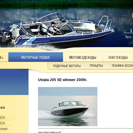
Тел.
Utopia 205 SE w/tower 2009г.
ера
10г.
10г.
tower