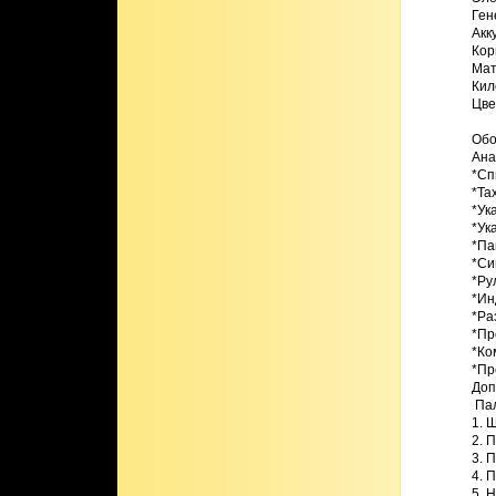
Ген
Акк
Корп
Мат
Кил
Цве
Обо
Ана
*Сп
*Та
*Ук
*Ук
*Па
*Си
*Ру
*Ин
*Ра
*Пр
*Ко
*Пр
Доп
 Па
1. 
2. 
3. 
4. 
5. 