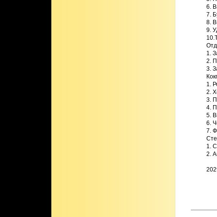
6. 
7. 
8. 
9. 
10.
Отд
1. 
2. 
3. 
Кок
1. Р
2. 
3. 
4. 
5. B
6. 
7. 
Сте
1. 
2. А
202