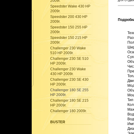
2009г.
ДЛЯ ОТДЫ
Speedster Wake 430 HP
2009г.
Speedster 200 430 HP
Подробн
2009г.
Speedster 150 255 HP
2009г.
Тех
Speedster 150 215 HP
Раз
2009г.
Пол
Шир
Challenger 230 Wake
Осад
510 HP 2009г.
Сухо
Challenger 230 SE 510
Объ
HP 2009г.
Чис
Challenger 230 Wake
Пре
430 HP 2009г.
Топ
Challenger 230 SE 430
Двиг
HP 2009г.
Мод
Challenger 180 SE 255
Объ
HP 2009г.
Мощ
Тип
Challenger 180 SE 215
Кол
HP 2009г.
Max
Challenger 180 2009г.
Вод
Вод
BUSTER
Имп
Диа
Элек