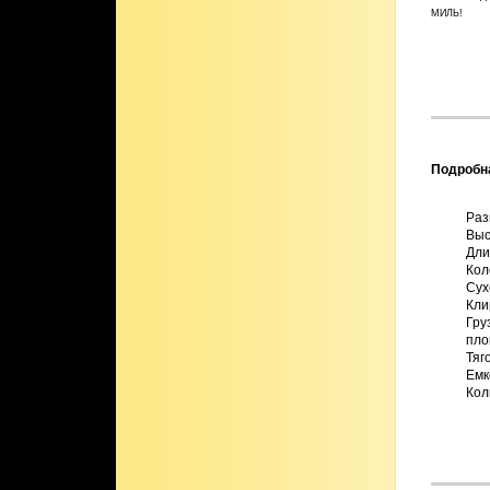
МИЛЬ!
Подробн
Раз
Выс
Дли
Кол
Сухо
Кли
Гру
площ
Тяг
Емк
Кол