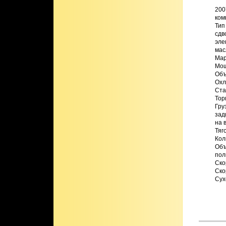
2007
ком
Тип двигат
сдв
эле
мас
Марка дви
Мощнос
Объем 	62
Охлажд
Стартер 
Тормоза 	Г
Грузопод
зад
на 
Тягов
Количе
Объем бе
пол
Скоро
Скоро