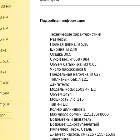
ДЛЯ ОТДЫХА
430 HP
30 HP
Подробная информация:
55 HP
Технические характеристики

15 HP
Размеры: 

Полная длина, м 5,36 

Ширина, м 2,49 

Wake
Осадка 30,5 

Сухой вес, кг 868 / 884 

E 510
Объем багажника, м3 0,65 

Число пассажиров 8 

Wake
Предельная нагрузка, кг 627 

Топливный бак, л 121 

E 430
Двигатель: 

Модель Rotax 1503 4-TEC 

E 255
Объём 1494 

Мощность, л.с. 215 

Тип 4-TEC 

E 215
Кол-во цилиндров 3 

Max число об/мин (215/155) 8000 

009г.
Водометный двигатель: 

Водомет Одноступенчатый 

Импеллер Нерж. Сталь 

Диаметр насоса, см (215 / 155) 15,63 

Электрика: 
