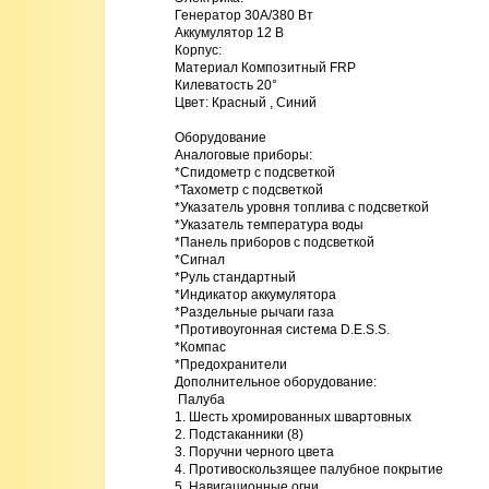
Генератор 30A/380 Вт 

Аккумулятор 12 В 

Корпус: 

Материал Композитный FRP 

Килеватость 20° 

Цвет: Красный , Синий 

Оборудование 

Аналоговые приборы: 

*Спидометр с подсветкой

*Тахометр с подсветкой

*Указатель уровня топлива с подсветкой

*Указатель температура воды

*Панель приборов с подсветкой

*Сигнал

*Руль стандартный

*Индикатор аккумулятора

*Раздельные рычаги газа

*Противоугонная система D.E.S.S.

*Компас

*Предохранители 

Дополнительное оборудование:

 Палуба

1. Шесть хромированных швартовных

2. Подстаканники (8)

3. Поручни черного цвета

4. Противоскользящее палубное покрытие

5. Навигационные огни
