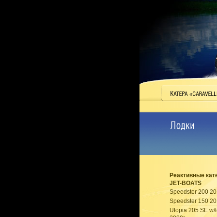
Реактивные кат
JET-BOATS
Speedster 200 20
Speedster 150 20
Utopia 205 SE w/