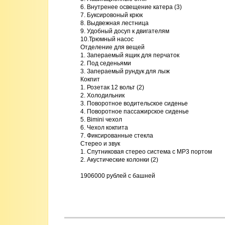
6. Внутренее освещение катера (3)

7. Буксировоный крюк

8. Выдвежная лестница

9. Удобный досуп к двигателям

10.Трюмный насос

Отделение для вещей

1. Запераемый ящик для перчаток

2. Под седеньями

3. Запераемый рундук для лыж

Кокпит

1. Розетак 12 вольт (2)

2. Холодильник

3. Поворотное водительское сиденье

4. Поворотное пассажирское сиденье

5. Bimini чехол 

6. Чехол кокпита 

7. Фиксированные стекла

Стерео и звук

1. Спутниковая стерео система с MP3 портом

2. Акустические колонки (2)

1906000 рублей с башней